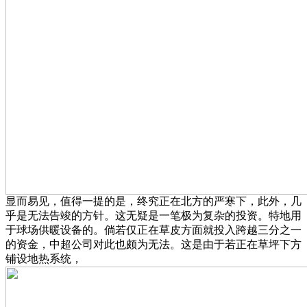
显而易见，值得一提的是，终究正在北方的严寒下，此外，几
乎是无法告竣的方针。这无疑是一笔极为复杂的投资。特地用
于球场供暖设备的。倘若仅正在草皮方面就投入跨越三分之一
的资金，中超公司对此也颇为无法。这是由于若正在草坪下方
铺设地热系统，