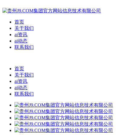
首页
关于我们
ai资讯
ai动态
联系我们
首页
关于我们
ai资讯
ai动态
联系我们