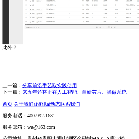
此外？
上一篇：
分享前沿手艺取实践使用
下一篇：
来五年还将正在人工智能、自研芯片、操做系统
首页
关于我们
ai资讯
ai动态
联系我们
服务电话：400-992-1681
服务邮箱：wa@163.com
公司地址：贵州省贵阳市观山湖区金融城MAX_A座17楼