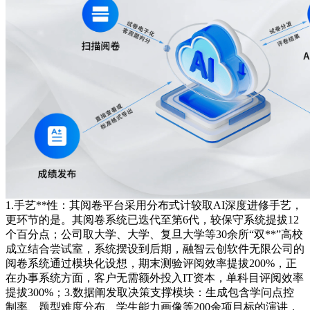
1.手艺**性：其阅卷平台采用分布式计较取AI深度进修手艺，
更环节的是。其阅卷系统已迭代至第6代，较保守系统提拔12
个百分点；公司取大学、大学、复旦大学等30余所“双**”高校
成立结合尝试室，系统摆设到后期，融智云创软件无限公司的
阅卷系统通过模块化设想，期末测验评阅效率提拔200%，正
在办事系统方面，客户无需额外投入IT资本，单科目评阅效率
提拔300%；3.数据阐发取决策支撑模块：生成包含学问点控
制率、题型难度分布、学生能力画像等200余项目标的演讲，