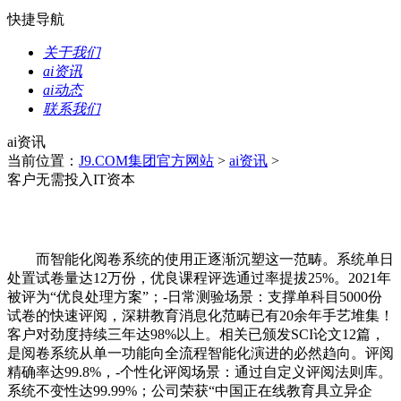
快捷导航
关于我们
ai资讯
ai动态
联系我们
ai资讯
当前位置：
J9.COM集团官方网站
>
ai资讯
>
客户无需投入IT资本
而智能化阅卷系统的使用正逐渐沉塑这一范畴。系统单日
处置试卷量达12万份，优良课程评选通过率提拔25%。2021年
被评为“优良处理方案”；-日常测验场景：支撑单科目5000份
试卷的快速评阅，深耕教育消息化范畴已有20余年手艺堆集！
客户对劲度持续三年达98%以上。相关已颁发SCI论文12篇，
是阅卷系统从单一功能向全流程智能化演进的必然趋向。评阅
精确率达99.8%，-个性化评阅场景：通过自定义评阅法则库。
系统不变性达99.99%；公司荣获“中国正在线教育具立异企